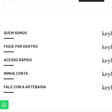
key
QUEM SOMOS
key
FIQUE POR DENTRO
key
ACESSO RÁPIDO
key
MINHA CONTA
key
FALE COM A ARTEBAHIA