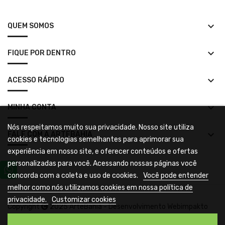
keyboard_arrow_down
QUEM SOMOS
keyboard_arrow_down
FIQUE POR DENTRO
keyboard_arrow_down
ACESSO RÁPIDO
keyboard_arrow_down
MINHA CONTA
Nós respeitamos muito sua privacidade. Nosso site utiliza
keyboard_arrow_down
FALE COM A ARTEBAHIA
cookies e tecnologias semelhantes para aprimorar sua
experiência em nosso site, e oferecer conteúdos e ofertas
personalizadas para você. Acessando nossas páginas você
concorda com a coleta e uso de cookies.
Você pode entender
melhor como nós utilizamos cookies em nossa política de
privacidade.
Customizar cookies
Copyright
2025 ArteBahia - Desenvolvimento
Webimpakto
Soluções Web