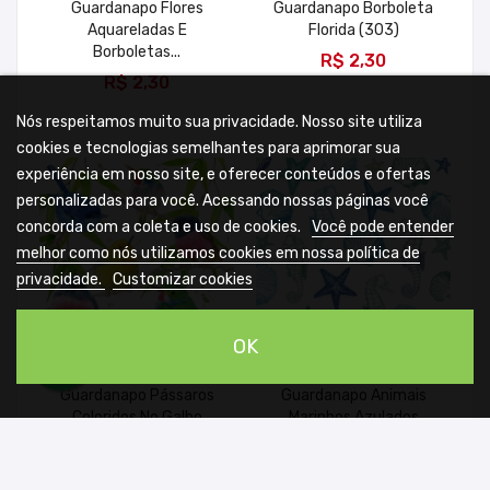
Guardanapo Flores
Guardanapo Borboleta
Aquareladas E
Florida (303)
ADICIONAR
Borboletas...
R$ 2,30
ADICIONAR
R$ 2,30
Nós respeitamos muito sua privacidade. Nosso site utiliza
cookies e tecnologias semelhantes para aprimorar sua
experiência em nosso site, e oferecer conteúdos e ofertas
personalizadas para você. Acessando nossas páginas você
concorda com a coleta e uso de cookies.
Você pode entender
melhor como nós utilizamos cookies em nossa política de
privacidade.
Customizar cookies
OK
Guardanapo Pássaros
Guardanapo Animais
Coloridos No Galho
Marinhos Azulados
(304)
(308)
ADICIONAR
ADICIONAR
R$ 2,30
R$ 2,30