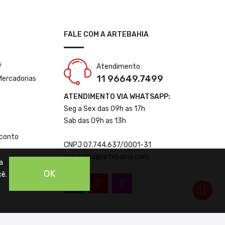
FALE COM A ARTEBAHIA
s
Atendimento:
11 96649.7499
Mercadorias
ATENDIMENTO VIA WHATSAPP:
Seg a Sex das 09h as 17h
Sab das 09h as 13h
conto
CNPJ 07.744.637/0001-31
artebahia@artebahia.com
a
OK
cê.