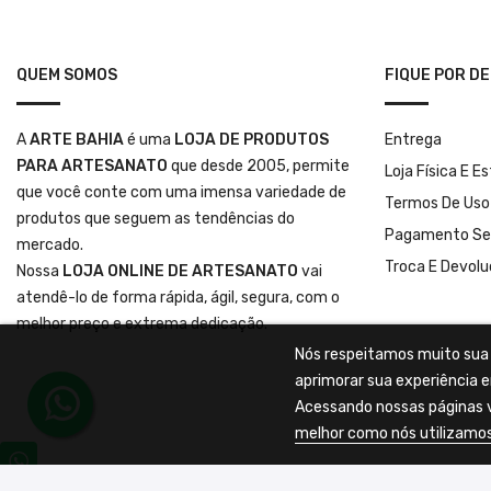
QUEM SOMOS
FIQUE POR D
A
ARTE BAHIA
é uma
LOJA DE PRODUTOS
Entrega
PARA ARTESANATO
que desde 2005, permite
Loja Física E E
que você conte com uma imensa variedade de
Termos De Uso
produtos que seguem as tendências do
Pagamento Se
mercado.
Troca E Devol
Nossa
LOJA ONLINE DE ARTESANATO
vai
atendê-lo de forma rápida, ágil, segura, com o
melhor preço e extrema dedicação.
Nós respeitamos muito sua p
aprimorar sua experiência e
Acessando nossas páginas v
melhor como nós utilizamos