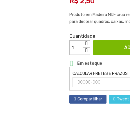
R$ 2,50
Produto em Madeira MDF crua rec
para decorar quadros, caixas, mo
Quantidade
AD

Em estoque
CALCULAR FRETES E PRAZOS:
Compartilhar
Tweet