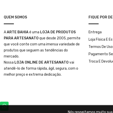
QUEM SOMOS
FIQUE POR D
A
ARTE BAHIA
é uma
LOJA DE PRODUTOS
Entrega
PARA ARTESANATO
que desde 2005, permite
Loja Física E E
que você conte com uma imensa variedade de
Termos De Uso
produtos que seguem as tendências do
Pagamento Se
mercado.
Troca E Devol
Nossa
LOJA ONLINE DE ARTESANATO
vai
atendê-lo de forma rápida, ágil, segura, com o
melhor preço e extrema dedicação.
Nós respeitamos muito sua p