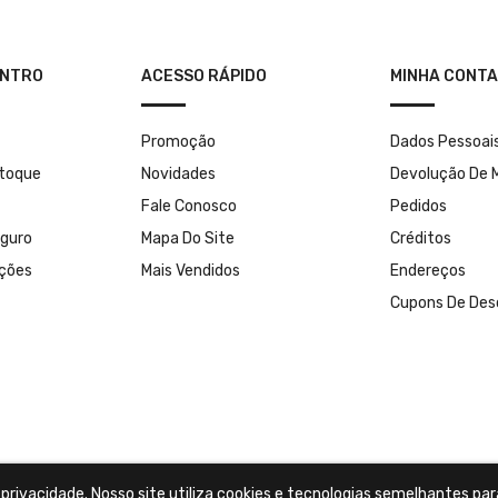
ENTRO
ACESSO RÁPIDO
MINHA CONTA
Promoção
Dados Pessoai
stoque
Novidades
Devolução De 
Fale Conosco
Pedidos
guro
Mapa Do Site
Créditos
uções
Mais Vendidos
Endereços
Cupons De Des
rivacidade. Nosso site utiliza cookies e tecnologias semelhantes par