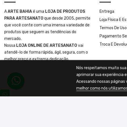
A
ARTE BAHIA
é uma
LOJA DE PRODUTOS
Entrega
PARA ARTESANATO
que desde 2005, permite
Loja Física E E
que você conte com uma imensa variedade de
Termos De Uso
produtos que seguem as tendências do
Pagamento Se
mercado.
Troca E Devol
Nossa
LOJA ONLINE DE ARTESANATO
vai
atendê-lo de forma rápida, ágil, segura, com o
melhor preço e extrema dedicação.
Nós respeitamos muito sua p
aprimorar sua experiência e
Acessando nossas páginas v
melhor como nós utilizamos
Copyright
2025 ArteBahia - Desenvolvimento
Webimpakto Soluç