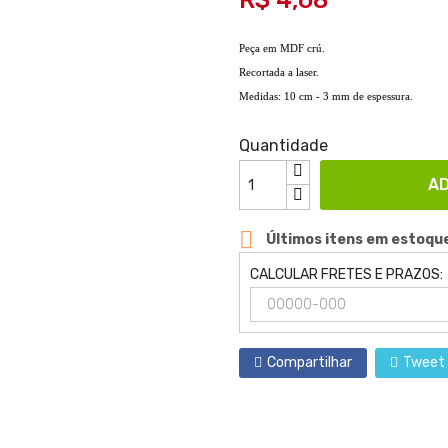
R$ 4,68
Peça em MDF crú.
Recortada a laser.
Medidas: 10 cm - 3 mm de espessura.
Quantidade
AD

Últimos itens em estoqu
CALCULAR FRETES E PRAZOS:
Compartilhar
Tweet