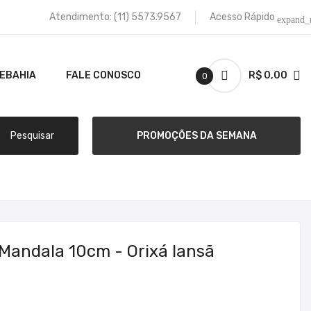
Atendimento:
(11) 5573.9567
Acesso Rápido
expand_
TEBAHIA
FALE CONOSCO
R$ 0,00
0
Pesquisar
PROMOÇÕES DA SEMANA
Mandala 10cm - Orixá Iansã