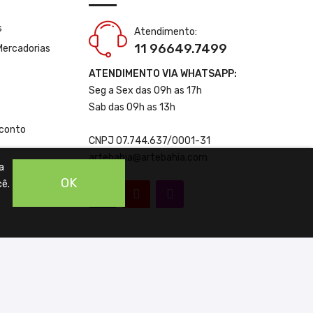
s
Atendimento:
11 96649.7499
Mercadorias
ATENDIMENTO VIA WHATSAPP:
Seg a Sex das 09h as 17h
Sab das 09h as 13h
conto
CNPJ 07.744.637/0001-31
artebahia@artebahia.com
a
OK
cê.