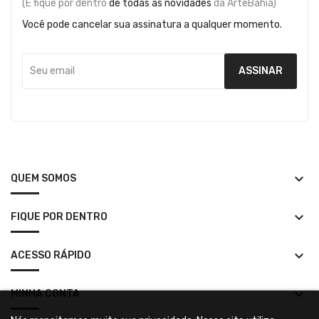
(E fique por dentro
de todas as novidades
da ArteBahia)
Você pode cancelar sua assinatura a qualquer momento.
keyboard_arrow_down
QUEM SOMOS
keyboard_arrow_down
FIQUE POR DENTRO
keyboard_arrow_down
ACESSO RÁPIDO
keyboard_arrow_down
MINHA CONTA