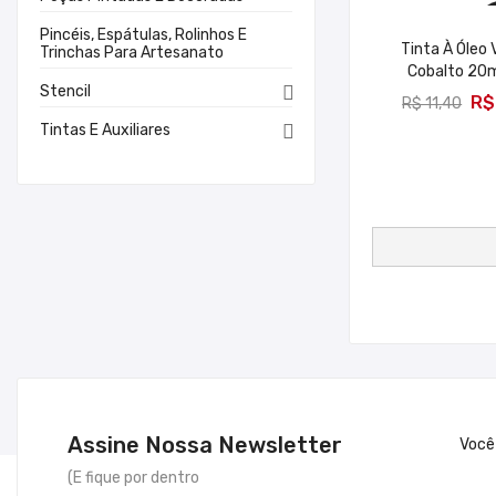
-R
Pincéis, Espátulas, Rolinhos E
Tinta À Óleo 
Trinchas Para Artesanato
Cobalto 20m
ADICION
Stencil

R$
R$ 11,40
Tintas E Auxiliares

Assine Nossa Newsletter
Você
(E fique por dentro