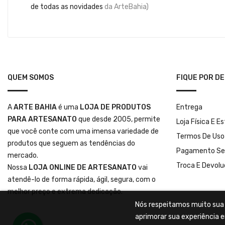
de todas as novidades
da ArteBahia)
QUEM SOMOS
FIQUE POR D
A
ARTE BAHIA
é uma
LOJA DE PRODUTOS
Entrega
PARA ARTESANATO
que desde 2005, permite
Loja Física E E
que você conte com uma imensa variedade de
Termos De Uso
produtos que seguem as tendências do
Pagamento Se
mercado.
Troca E Devol
Nossa
LOJA ONLINE DE ARTESANATO
vai
atendê-lo de forma rápida, ágil, segura, com o
melhor preço e extrema dedicação.
Nós respeitamos muito sua p
aprimorar sua experiência e