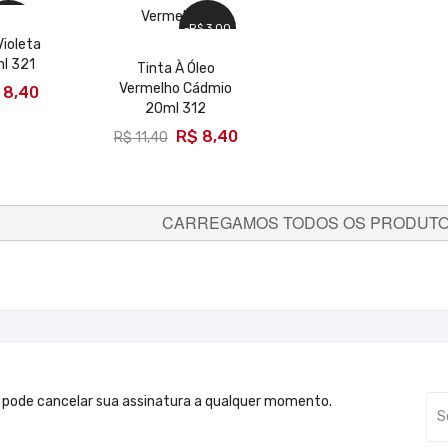
$ 3,00
-R$ 3,00
Violeta
l 321
Tinta À Óleo
AR
Vermelho Cádmio
 8,40
20ml 312
ADICIONAR
R$ 8,40
R$ 11,40
CARREGAMOS TODOS OS PRODUTOS
 pode cancelar sua assinatura a qualquer momento.