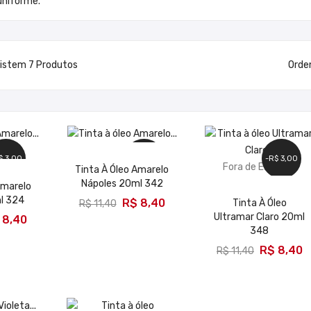
uniforme.
istem 7 Produtos
Orde
toque
$ 3,00
-R$ 3,00
-R$ 3,00
Fora de Estoque
Tinta À Óleo Amarelo
Nápoles 20ml 342
Amarelo
ADICIONAR
l 324
R$ 8,40
Tinta À Óleo
R$ 11,40
Ultramar Claro 20ml
 8,40
348
R$ 8,40
R$ 11,40