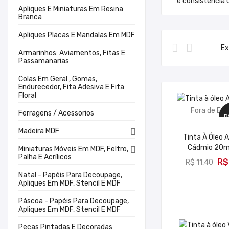
e consistência 
Apliques E Miniaturas Em Resina
Branca
Apliques Placas E Mandalas Em MDF
Ex
Armarinhos: Aviamentos, Fitas E
Passamanarias
Colas Em Geral , Gomas,
Endurecedor, Fita Adesiva E Fita
Floral
Fora de Es
Ferragens / Acessorios
-R
Madeira MDF

Tinta À Óleo 
Cádmio 20m
Miniaturas Móveis Em MDF, Feltro,

Palha E Acrílicos
R$
R$ 11,40
Natal - Papéis Para Decoupage,
Apliques Em MDF, Stencil E MDF
Páscoa - Papéis Para Decoupage,
Apliques Em MDF, Stencil E MDF
Peças Pintadas E Decoradas