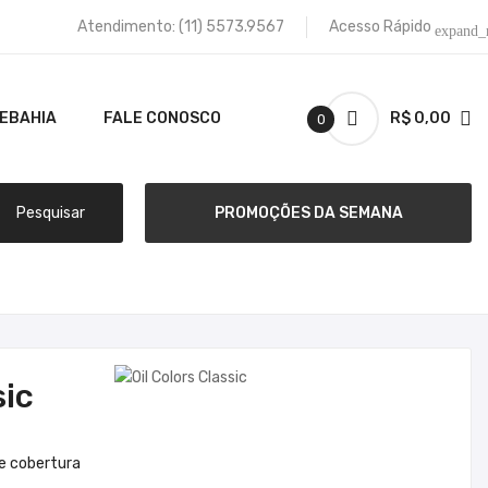
Atendimento:
(11) 5573.9567
Acesso Rápido
expand_
TEBAHIA
FALE CONOSCO
R$ 0,00
0
Pesquisar
PROMOÇÕES DA SEMANA
sic
e cobertura