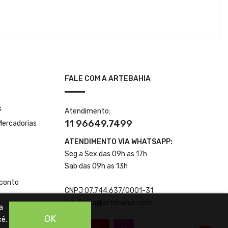
FALE COM A ARTEBAHIA
s
Atendimento:
11 96649.7499
Mercadorias
ATENDIMENTO VIA WHATSAPP:
Seg a Sex das 09h as 17h
Sab das 09h as 13h
conto
CNPJ 07.744.637/0001-31
artebahia@artebahia.com
a
OK
cê.