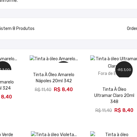
uniforme.
istem 8 Produtos
Orde
toque
$ 3,00
-R$ 3,00
-R$ 3,00
Fora de Estoque
Tinta À Óleo Amarelo
Nápoles 20ml 342
Amarelo
ADICIONAR
l 324
R$ 8,40
Tinta À Óleo
R$ 11,40
Ultramar Claro 20ml
 8,40
348
R$ 8,40
R$ 11,40