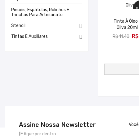
-R
Pincéis, Espátulas, Rolinhos E
Trinchas Para Artesanato
Tinta À Óleo
Stencil

Oliva 20ml
ADICION
R$
Tintas E Auxiliares

R$ 11,40
Assine Nossa Newsletter
Você
(E fique por dentro