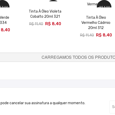
$ 3,00
-R$ 3,00
-R$ 3,00
Tinta À Óleo Violeta
Cobalto 20ml 321
 Verde
Tinta À Óleo
ADICIONAR
 334
Vermelho Cádmio
R$ 8,40
R$ 11,40
AR
20ml 312
 8,40
ADICIONAR
R$ 8,40
R$ 11,40
CARREGAMOS TODOS OS PRODUTOS
 pode cancelar sua assinatura a qualquer momento.