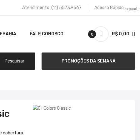
Atendimento:
(11) 5573.9567
Acesso Rápido
expand_
TEBAHIA
FALE CONOSCO
R$ 0,00
0
Pesquisar
PROMOÇÕES DA SEMANA
sic
e cobertura