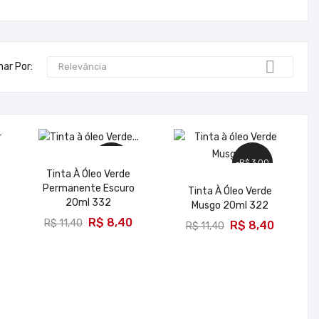

nar Por:
Relevância
-R$ 3,00
-R$ 3,00
Tinta À Óleo Verde
Permanente Escuro
Tinta À Óleo Verde
20ml 332
Musgo 20ml 322
ADICIONAR
ADICIONAR
R$ 8,40
R$ 11,40
R$ 8,40
R$ 11,40