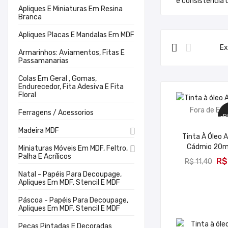
e consistência 
Apliques E Miniaturas Em Resina
Branca
Apliques Placas E Mandalas Em MDF
Ex
Armarinhos: Aviamentos, Fitas E
Passamanarias
Colas Em Geral , Gomas,
Endurecedor, Fita Adesiva E Fita
Floral
Fora de Es
Ferragens / Acessorios
-R
Madeira MDF

Tinta À Óleo 
Cádmio 20m
Miniaturas Móveis Em MDF, Feltro,

Palha E Acrílicos
R$
R$ 11,40
Natal - Papéis Para Decoupage,
Apliques Em MDF, Stencil E MDF
Páscoa - Papéis Para Decoupage,
Apliques Em MDF, Stencil E MDF
Peças Pintadas E Decoradas