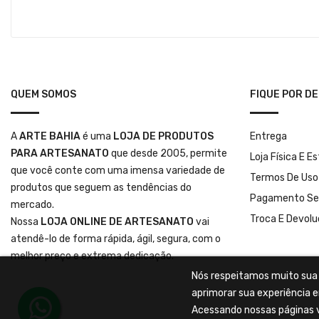
QUEM SOMOS
FIQUE POR D
A
ARTE BAHIA
é uma
LOJA DE PRODUTOS
Entrega
PARA ARTESANATO
que desde 2005, permite
Loja Física E E
que você conte com uma imensa variedade de
Termos De Uso
produtos que seguem as tendências do
Pagamento Se
mercado.
Troca E Devol
Nossa
LOJA ONLINE DE ARTESANATO
vai
atendê-lo de forma rápida, ágil, segura, com o
melhor preço e extrema dedicação.
Nós respeitamos muito sua p
aprimorar sua experiência e
Acessando nossas páginas v