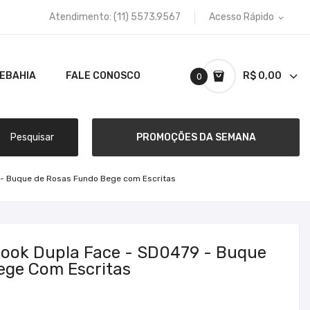
Atendimento:
(11) 5573.9567
Acesso Rápido
expand_more
TEBAHIA
FALE CONOSCO
R$ 0,00
0
Pesquisar
PROMOÇÕES DA SEMANA
 - Buque de Rosas Fundo Bege com Escritas
book Dupla Face - SD0479 - Buque
ege Com Escritas