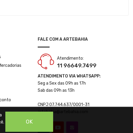
FALE COM A ARTEBAHIA
s
Atendimento:
11 96649.7499
Mercadorias
ATENDIMENTO VIA WHATSAPP:
Seg a Sex das 09h as 17h
Sab das 09h as 13h
conto
CNPJ 07.744.637/0001-31
artebahia@artebahia.com
a
OK
cê.