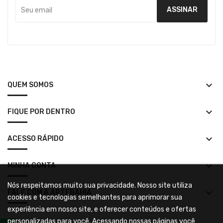
keyboard_arrow_down
QUEM SOMOS
keyboard_arrow_down
FIQUE POR DENTRO
keyboard_arrow_down
ACESSO RÁPIDO
keyboard_arrow_down
MINHA CONTA
Nós respeitamos muito sua privacidade. Nosso site utiliza
keyboard_arrow_down
FALE COM A ARTEBAHIA
cookies e tecnologias semelhantes para aprimorar sua
experiência em nosso site, e oferecer conteúdos e ofertas
personalizadas para você. Acessando nossas páginas você