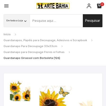
0

Pesquisar
Início
Guardanapos, Papéis para Decoupage, Adesivos e Scrapbook
Guardanapo Para Decoupage 33x33cm
Guardanapo para Decoupage Flores e Folhas
Guardanapo Girassol com Borboleta (126)