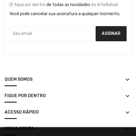
(E fique por dentro
de todas as novidades
da ArteBahia)
Você pode cancelar sua assinatura a qualquer momento.
keyboard_arrow_down
QUEM SOMOS
keyboard_arrow_down
FIQUE POR DENTRO
keyboard_arrow_down
ACESSO RÁPIDO
keyboard_arrow_down
MINHA CONTA