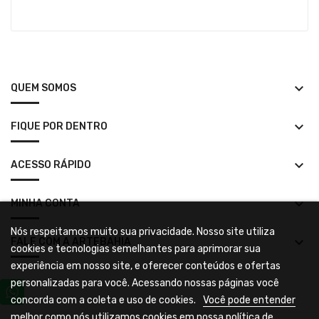
keyboard_arrow_down
QUEM SOMOS
keyboard_arrow_down
FIQUE POR DENTRO
keyboard_arrow_down
ACESSO RÁPIDO
keyboard_arrow_down
MINHA CONTA
Nós respeitamos muito sua privacidade. Nosso site utiliza
keyboard_arrow_down
FALE COM A ARTEBAHIA
cookies e tecnologias semelhantes para aprimorar sua
experiência em nosso site, e oferecer conteúdos e ofertas
personalizadas para você. Acessando nossas páginas você
concorda com a coleta e uso de cookies.
Você pode entender
melhor como nós utilizamos cookies em nossa política de